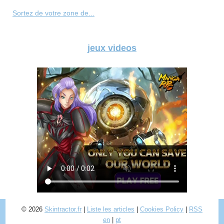
Sortez de votre zone de...
jeux videos
© 2026
Skintractor.fr
|
Liste les articles
|
Cookies Policy
|
RSS
en
|
pt