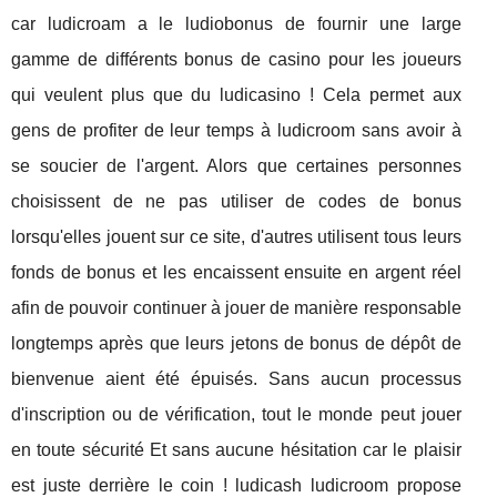
car ludicroam a le ludiobonus de fournir une large
gamme de différents bonus de casino pour les joueurs
qui veulent plus que du ludicasino ! Cela permet aux
gens de profiter de leur temps à ludicroom sans avoir à
se soucier de l'argent. Alors que certaines personnes
choisissent de ne pas utiliser de codes de bonus
lorsqu'elles jouent sur ce site, d'autres utilisent tous leurs
fonds de bonus et les encaissent ensuite en argent réel
afin de pouvoir continuer à jouer de manière responsable
longtemps après que leurs jetons de bonus de dépôt de
bienvenue aient été épuisés. Sans aucun processus
d'inscription ou de vérification, tout le monde peut jouer
en toute sécurité Et sans aucune hésitation car le plaisir
est juste derrière le coin ! ludicash ludicroom propose