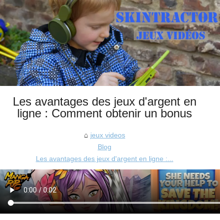
Les avantages des jeux d'argent en
ligne : Comment obtenir un bonus
jeux videos
Blog
Les avantages des jeux d'argent en ligne :...