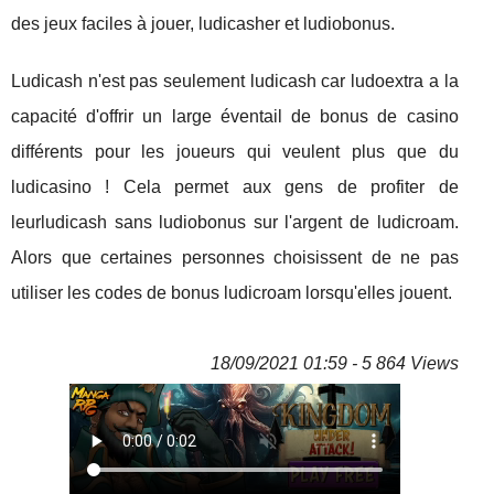
des jeux faciles à jouer, ludicasher et ludiobonus.
Ludicash n'est pas seulement ludicash car ludoextra a la
capacité d'offrir un large éventail de bonus de casino
différents pour les joueurs qui veulent plus que du
ludicasino ! Cela permet aux gens de profiter de
leurludicash sans ludiobonus sur l'argent de ludicroam.
Alors que certaines personnes choisissent de ne pas
utiliser les codes de bonus ludicroam lorsqu'elles jouent.
18/09/2021 01:59 - 5 864 Views