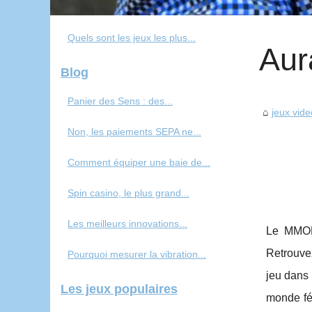
Quels sont les jeux les plus...
Aur
Blog
Panier des Sens : des...
jeux vid
Non, les paiements SEPA ne...
Comment équiper une baie de...
Spin casino, le plus grand...
Les meilleurs innovations...
Le MMORP
Retrouve
Pourquoi mesurer la vibration...
jeu dans
Les jeux populaires
monde fé