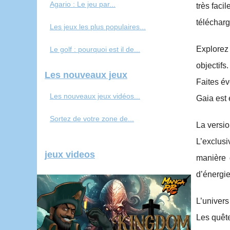
Agario : Le jeu par...
très faci
téléchar
Les jeux les plus populaires...
Explorez
Le golf : pourquoi est il de...
objectifs
Les nouveaux jeux
Faites év
Les nouveaux jeux vidéos...
Gaia est 
Sortez de votre zone de...
La versio
L’exclus
jeux videos
manière 
d’énergie
L’univers
Les quête