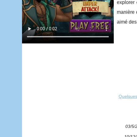
explorer 
manière c
aimé des 
Quelques 
03/5/
10/12