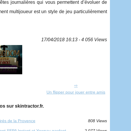
uêtes journalières qui vous permettent d’évoluer de
t multijoueur est un style de jeu particulièrement
17/04/2018 16:13 - 4 056 Views
Un flipper pour jouer entre amis
s sur skintractor.fr.
irés de la Provence
808 Views
ent SEPA Instant et Yowpay gardent
2 077 Views